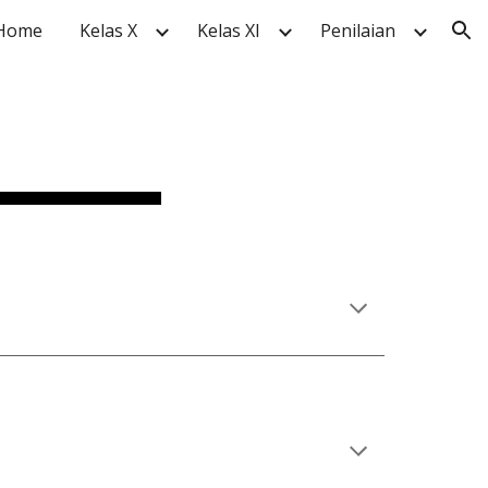
Home
Kelas X
Kelas XI
Penilaian
ion